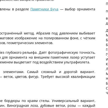
П
авлены в разделе
Памятники Буча
— выбор орнамента
п
в
д
Д
остранённый метод. Абразив под давлением выбивает
М
 матовое изображение на полированном фоне, с чётким
Б
ров, геометрических элементов.
Б
Г
з глубокого рельефа. Даёт фотографическую точность,
Г
о для орнамента на внешнем памятнике лазер уступает
И
ременем выцветает под воздействием ультрафиолета.
К
Л
 элементами. Самый сложный и дорогой вариант.
М
 веток, цветов, фигур. Требует высокой квалификации
Н
Б
С
Ч
ые бордюры по краям стелы. Универсальный вариант,
ин. Виноградная лоза, дубовые ветки, розы — каждый