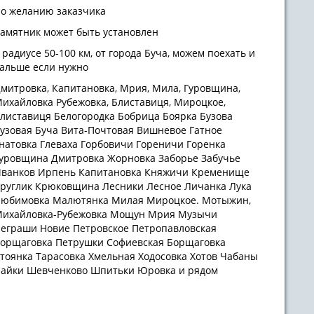
о желанию заказчика
амятник может быть установлен
 радиусе 50-100 км, от города Буча, можем поехать и
альше если нужно
митровка, Капитановка, Мрия, Мила, Гуровщина,
ихайловка Рубежовка, Блиставиця, Мироцкое,
листавиця Белогородка Бобрица Боярка Бузова
узовая Буча Вита-Почтовая Вишневое Гатное
натовка Глеваха Горбовичи Гореничи Горенка
уровщина Дмитровка Жорновка Заборье Забучье
ванков Ирпень Капитановка Княжичи Кременище
руглик Крюковщина Лесники Лесное Личанка Лука
юбимовка Малютянка Милая Мироцкое. Мотыжин,
ихайловка-Рубежовка Мощун Мрия Музычи
еграши Новие Петровское Петропавловская
орщаговка Петрушки Софиевская Борщаговка
тоянка Тарасовка Хмельная Ходосовка Хотов Чабаны
айки Шевченково Шпитьки Юровка и рядом