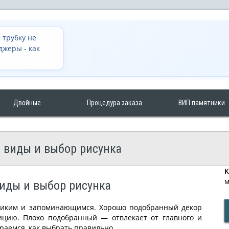
 трубку не
джеры - как
Двойные
Процедура заказа
ВИП памятники
: виды и выбор рисунка
К
м
виды и выбор рисунка
ликим и запоминающимся. Хорошо подобранный декор
ицию. Плохо подобранный — отвлекает от главного и
ираемся, как выбрать правильно.