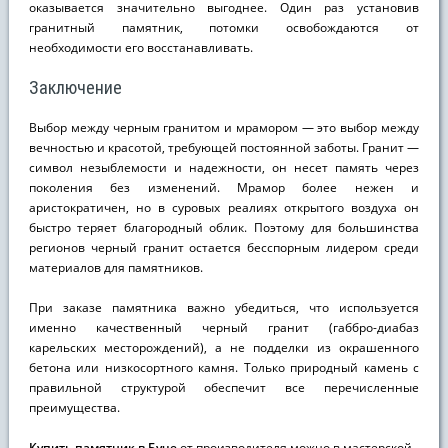
оказывается значительно выгоднее. Один раз установив
гранитный памятник, потомки освобождаются от
необходимости его восстанавливать.
Заключение
Выбор между черным гранитом и мрамором — это выбор между
вечностью и красотой, требующей постоянной заботы. Гранит —
символ незыблемости и надежности, он несет память через
поколения без изменений. Мрамор более нежен и
аристократичен, но в суровых реалиях открытого воздуха он
быстро теряет благородный облик. Поэтому для большинства
регионов черный гранит остается бесспорным лидером среди
материалов для памятников.
При заказе памятника важно убедиться, что используется
именно качественный черный гранит (габбро-диабаз
карельских месторождений), а не подделки из окрашенного
бетона или низкосортного камня. Только природный камень с
правильной структурой обеспечит все перечисленные
преимущества.
Купить памятник в Буче
от производителя можно в мастерской