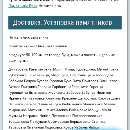
Памятники Буча
. Низкие цены.
Доставка, Установка памятников
По желанию заказчика
памятник может быть установлен
в радиусе 50-100 км, от города Буча, можем поехать и дальше
если нужно
Дмитровка, Капитановка, Мрия, Мила, Гуровщина, Михайловка
Рубежовка, Блиставиця, Мироцкое, Блиставиця Белогородка
Бобрица Боярка Бузова Бузовая Буча Вита-Почтовая Вишневое
Гатное Гнатовка Глеваха Горбовичи Гореничи Горенка
Гуровщина Дмитровка Жорновка Заборье Забучье Иванков
Ирпень Капитановка Княжичи Кременище Круглик Крюковщина
Лесники Лесное Личанка Лука Любимовка Малютянка Милая
Мироцкое. Мотыжин, Михайловка-Рубежовка Мощун Мрия
Музычи Неграши Новие Петровское Петропавловская
Борщаговка Петрушки Софиевская Борщаговка Стоянка
Тарасовка Хмельная Ходосовка Хотов Чабаны Чайки