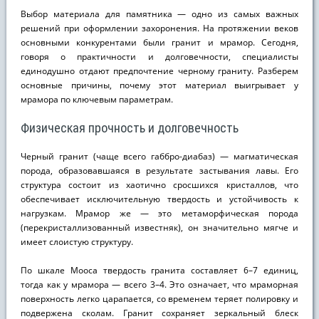
Выбор материала для памятника — одно из самых важных
решений при оформлении захоронения. На протяжении веков
основными конкурентами были гранит и мрамор. Сегодня,
говоря о практичности и долговечности, специалисты
единодушно отдают предпочтение черному граниту. Разберем
основные причины, почему этот материал выигрывает у
мрамора по ключевым параметрам.
Физическая прочность и долговечность
Черный гранит (чаще всего габбро-диабаз) — магматическая
порода, образовавшаяся в результате застывания лавы. Его
структура состоит из хаотично сросшихся кристаллов, что
обеспечивает исключительную твердость и устойчивость к
нагрузкам. Мрамор же — это метаморфическая порода
(перекристаллизованный известняк), он значительно мягче и
имеет слоистую структуру.
По шкале Мооса твердость гранита составляет 6–7 единиц,
тогда как у мрамора — всего 3–4. Это означает, что мраморная
поверхность легко царапается, со временем теряет полировку и
подвержена сколам. Гранит сохраняет зеркальный блеск