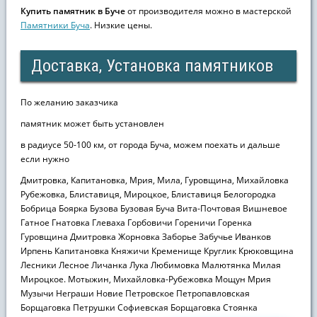
Купить памятник в Буче
от производителя можно в мастерской
Памятники Буча
. Низкие цены.
Доставка, Установка памятников
По желанию заказчика
памятник может быть установлен
в радиусе 50-100 км, от города Буча, можем поехать и дальше
если нужно
Дмитровка, Капитановка, Мрия, Мила, Гуровщина, Михайловка
Рубежовка, Блиставиця, Мироцкое, Блиставиця Белогородка
Бобрица Боярка Бузова Бузовая Буча Вита-Почтовая Вишневое
Гатное Гнатовка Глеваха Горбовичи Гореничи Горенка
Гуровщина Дмитровка Жорновка Заборье Забучье Иванков
Ирпень Капитановка Княжичи Кременище Круглик Крюковщина
Лесники Лесное Личанка Лука Любимовка Малютянка Милая
Мироцкое. Мотыжин, Михайловка-Рубежовка Мощун Мрия
Музычи Неграши Новие Петровское Петропавловская
Борщаговка Петрушки Софиевская Борщаговка Стоянка