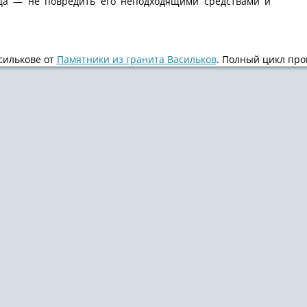
ьца — не повредить его неподходящими средствами и
силькове от
Памятники из гранита Васильков
. Полный цикл прои