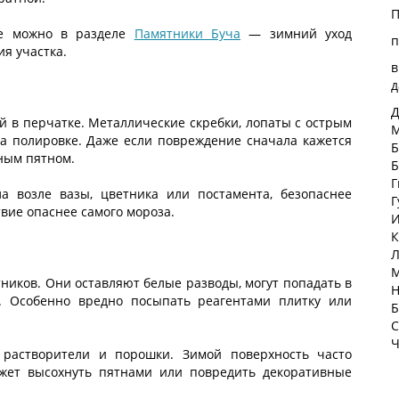
П
ие можно в разделе
Памятники Буча
— зимний уход
п
я участка.
в
д
Д
й в перчатке. Металлические скребки, лопаты с острым
М
а полировке. Даже если повреждение сначала кажется
Б
ным пятном.
Б
Г
а возле вазы, цветника или постамента, безопаснее
Г
вие опаснее самого мороза.
И
К
Л
М
ников. Они оставляют белые разводы, могут попадать в
Н
. Особенно вредно посыпать реагентами плитку или
Б
С
Ч
, растворители и порошки. Зимой поверхность часто
ожет высохнуть пятнами или повредить декоративные