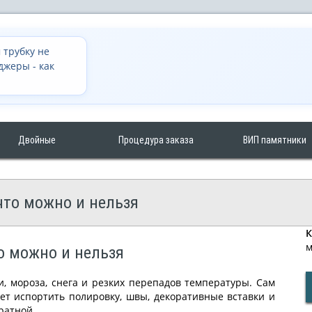
 трубку не
джеры - как
Двойные
Процедура заказа
ВИП памятники
что можно и нельзя
К
м
о можно и нельзя
, мороза, снега и резких перепадов температуры. Сам
т испортить полировку, швы, декоративные вставки и
ратной.