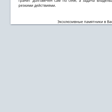
гранит долговечен сам по себе, а задача владел
резкими действиями.
Эксклюзивные памятники в Ва