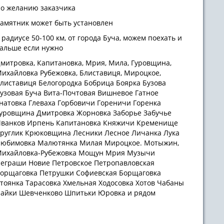
о желанию заказчика
амятник может быть установлен
 радиусе 50-100 км, от города Буча, можем поехать и
альше если нужно
митровка, Капитановка, Мрия, Мила, Гуровщина,
ихайловка Рубежовка, Блиставиця, Мироцкое,
листавиця Белогородка Бобрица Боярка Бузова
узовая Буча Вита-Почтовая Вишневое Гатное
натовка Глеваха Горбовичи Гореничи Горенка
уровщина Дмитровка Жорновка Заборье Забучье
ванков Ирпень Капитановка Княжичи Кременище
руглик Крюковщина Лесники Лесное Личанка Лука
юбимовка Малютянка Милая Мироцкое. Мотыжин,
ихайловка-Рубежовка Мощун Мрия Музычи
еграши Новие Петровское Петропавловская
орщаговка Петрушки Софиевская Борщаговка
тоянка Тарасовка Хмельная Ходосовка Хотов Чабаны
айки Шевченково Шпитьки Юровка и рядом